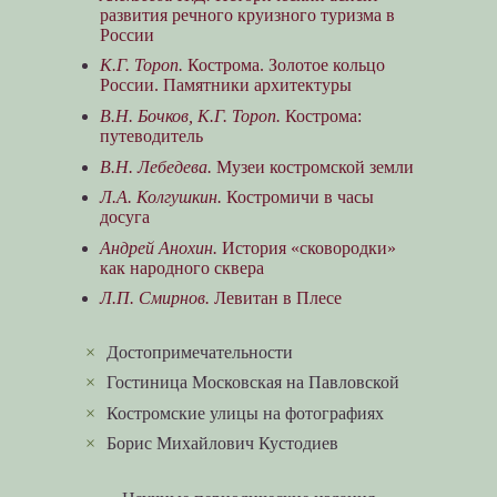
развития речного круизного туризма в
России
К.Г. Тороп.
Кострома. Золотое кольцо
России. Памятники архитектуры
В.Н. Бочков, К.Г. Тороп.
Кострома:
путеводитель
В.Н. Лебедева.
Музеи костромской земли
Л.А. Колгушкин.
Костромичи в часы
досуга
Андрей Анохин.
История «сковородки»
как народного сквера
Л.П. Смирнов.
Левитан в Плесе
×
Достопримечательности
×
Гостиница Московская на Павловской
×
Костромские улицы на фотографиях
×
Борис Михайлович Кустодиев