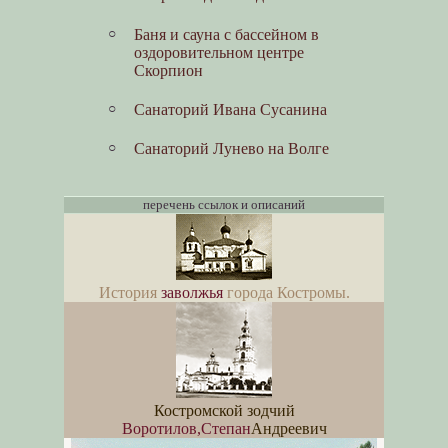
Баня и сауна с бассейном в
оздоровительном центре
Скорпион
Санаторий Ивана Сусанина
Санаторий Лунево на Волге
перечень ссылок и описаний
История
заволжья
города Костромы.
Костромской зодчий
Воротилов,Степан
Андреевич