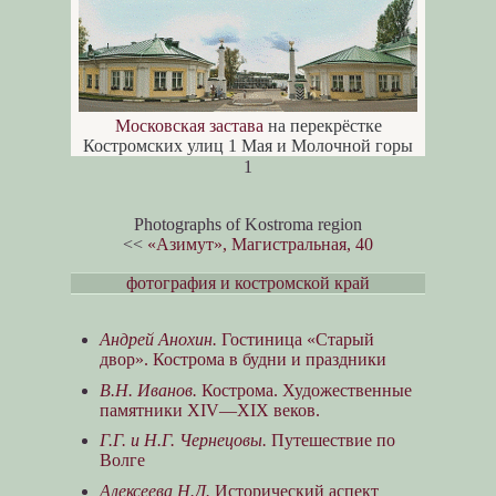
Московская застава
на перекрёстке
Костромских улиц 1 Мая и Молочной горы
1
Photographs of Kostroma region
<<
«Азимут», Магистральная, 40
фотография и костромской край
Андрей Анохин.
Гостиница «Старый
двор». Кострома в будни и праздники
В.Н. Иванов.
Кострома. Художественные
памятники XIV—XIX веков.
Г.Г. и Н.Г. Чернецовы.
Путешествие по
Волге
Алексеева Н.Д.
Исторический аспект