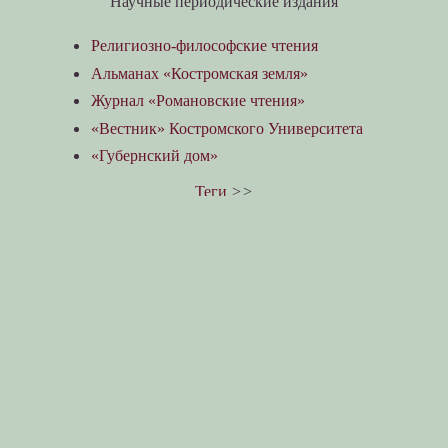
Научные периодические издания
Религиозно-философские чтения
Альманах «Костромская земля»
Журнал «Романовские чтения»
«Вестник» Костромского Университета
«Губернский дом»
Теги
>>
краткая информация по сайтам
Церковный историк, краевед и публицист
Иван Васильевич Баженов
, является автором
научных трудов.