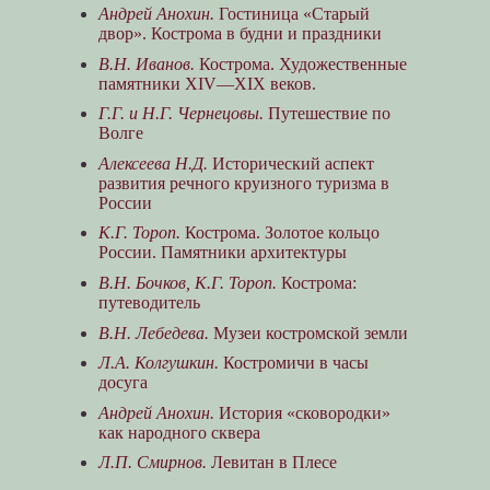
Андрей Анохин.
Гостиница «Старый
двор». Кострома в будни и праздники
В.Н. Иванов.
Кострома. Художественные
памятники XIV—XIX веков.
Г.Г. и Н.Г. Чернецовы.
Путешествие по
Волге
Алексеева Н.Д.
Исторический аспект
развития речного круизного туризма в
России
К.Г. Тороп.
Кострома. Золотое кольцо
России. Памятники архитектуры
В.Н. Бочков, К.Г. Тороп.
Кострома:
путеводитель
В.Н. Лебедева.
Музеи костромской земли
Л.А. Колгушкин.
Костромичи в часы
досуга
Андрей Анохин.
История «сковородки»
как народного сквера
Л.П. Смирнов.
Левитан в Плесе